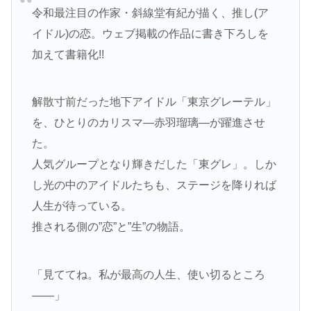
令和最注目の作家・斜線堂有紀が描く、推し(ア
イドル)の恋。ウェブ掲載の作品に書き下ろしを
加えて書籍化!!
解散寸前だった地下アイドル「東京グレーテル」
を、ひとりのカリスマ―赤羽瑠璃―が躍進させ
た。
人気グループとなり輝きだした「東グレ」。しか
し光の中のアイドルたちも、ステージを降りれば
人生が待っている。
推される側の”恋”と”生”の物語。
「見ててね。私が最高の人生、使い切るところ
――」