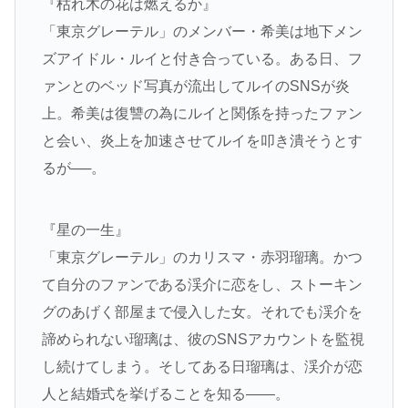
『枯れ木の花は燃えるか』
「東京グレーテル」のメンバー・希美は地下メン
ズアイドル・ルイと付き合っている。ある日、フ
ァンとのベッド写真が流出してルイのSNSが炎
上。希美は復讐の為にルイと関係を持ったファン
と会い、炎上を加速させてルイを叩き潰そうとす
るが──。
『星の一生』
「東京グレーテル」のカリスマ・赤羽瑠璃。かつ
て自分のファンである渓介に恋をし、ストーキン
グのあげく部屋まで侵入した女。それでも渓介を
諦められない瑠璃は、彼のSNSアカウントを監視
し続けてしまう。そしてある日瑠璃は、渓介が恋
人と結婚式を挙げることを知る――。